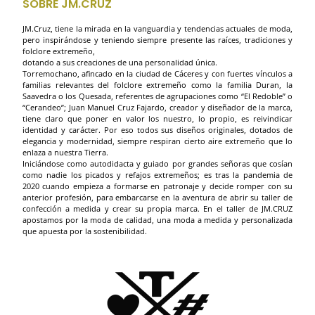
SOBRE JM.CRUZ
JM.Cruz, tiene la mirada en la vanguardia y tendencias actuales de moda,
pero inspirándose y teniendo siempre presente las raíces, tradiciones y
folclore extremeño,
dotando a sus creaciones de una personalidad única.
Torremochano, afincado en la ciudad de Cáceres y con fuertes vínculos a
familias relevantes del folclore extremeño como la familia Duran, la
Saavedra o los Quesada, referentes de agrupaciones como “El Redoble” o
“Cerandeo”; Juan Manuel Cruz Fajardo, creador y diseñador de la marca,
tiene claro que poner en valor los nuestro, lo propio, es reivindicar
identidad y carácter. Por eso todos sus diseños originales, dotados de
elegancia y modernidad, siempre respiran cierto aire extremeño que lo
enlaza a nuestra Tierra.
Iniciándose como autodidacta y guiado por grandes señoras que cosían
como nadie los picados y refajos extremeños; es tras la pandemia de
2020 cuando empieza a formarse en patronaje y decide romper con su
anterior profesión, para embarcarse en la aventura de abrir su taller de
confección a medida y crear su propia marca. En el taller de JM.CRUZ
apostamos por la moda de calidad, una moda a medida y personalizada
que apuesta por la sostenibilidad.